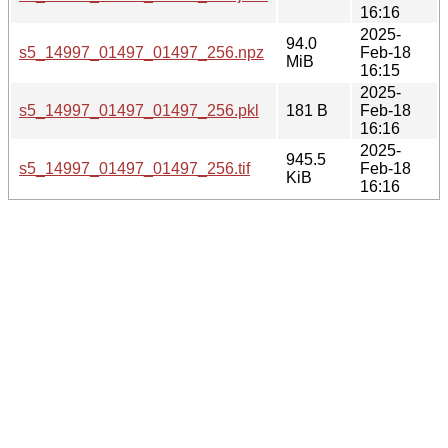
16:16
2025-
94.0
s5_14997_01497_01497_256.npz
Feb-18
MiB
16:15
2025-
s5_14997_01497_01497_256.pkl
181 B
Feb-18
16:16
2025-
945.5
s5_14997_01497_01497_256.tif
Feb-18
KiB
16:16