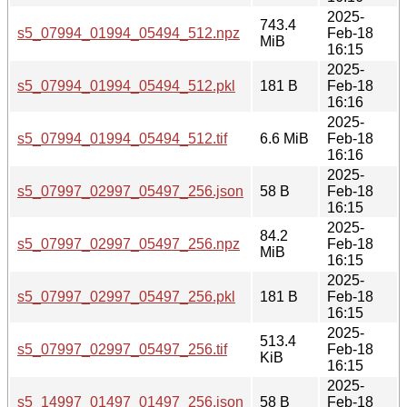
2025-
743.4
s5_07994_01994_05494_512.npz
Feb-18
MiB
16:15
2025-
s5_07994_01994_05494_512.pkl
181 B
Feb-18
16:16
2025-
s5_07994_01994_05494_512.tif
6.6 MiB
Feb-18
16:16
2025-
s5_07997_02997_05497_256.json
58 B
Feb-18
16:15
2025-
84.2
s5_07997_02997_05497_256.npz
Feb-18
MiB
16:15
2025-
s5_07997_02997_05497_256.pkl
181 B
Feb-18
16:15
2025-
513.4
s5_07997_02997_05497_256.tif
Feb-18
KiB
16:15
2025-
s5_14997_01497_01497_256.json
58 B
Feb-18