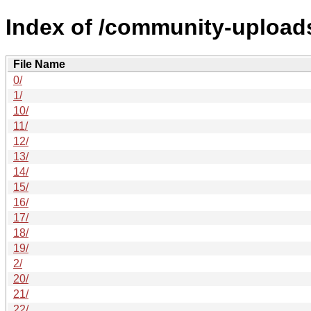
Index of /community-uploads
File Name
0/
1/
10/
11/
12/
13/
14/
15/
16/
17/
18/
19/
2/
20/
21/
22/