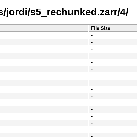
/jordi/s5_rechunked.zarr/4/
File Size
-
-
-
-
-
-
-
-
-
-
-
-
-
-
-
-