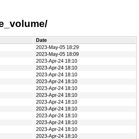
ce_volume/
Date
2023-May-05 18:29
2023-May-05 18:09
2023-Apr-24 18:10
2023-Apr-24 18:10
2023-Apr-24 18:10
2023-Apr-24 18:10
2023-Apr-24 18:10
2023-Apr-24 18:10
2023-Apr-24 18:10
2023-Apr-24 18:10
2023-Apr-24 18:10
2023-Apr-24 18:10
2023-Apr-24 18:10
2023-Apr-24 18:10