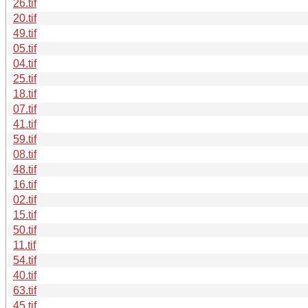
26.tif
20.tif
49.tif
05.tif
04.tif
25.tif
18.tif
07.tif
41.tif
59.tif
08.tif
48.tif
16.tif
02.tif
15.tif
50.tif
11.tif
54.tif
40.tif
63.tif
45.tif