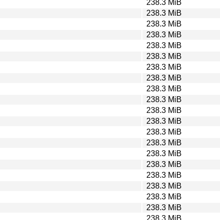
238.3 MiB
238.3 MiB
238.3 MiB
238.3 MiB
238.3 MiB
238.3 MiB
238.3 MiB
238.3 MiB
238.3 MiB
238.3 MiB
238.3 MiB
238.3 MiB
238.3 MiB
238.3 MiB
238.3 MiB
238.3 MiB
238.3 MiB
238.3 MiB
238.3 MiB
238.3 MiB
238.3 MiB