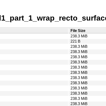
ll1_part_1_wrap_recto_surfa
File Size
238.3 MiB
221 B
238.3 MiB
238.3 MiB
238.3 MiB
238.3 MiB
238.3 MiB
238.3 MiB
238.3 MiB
238.3 MiB
238.3 MiB
238.3 MiB
238.3 MiB
238.3 MiB