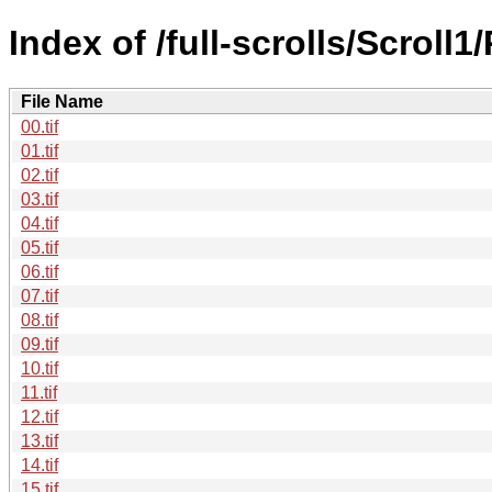
Index of /full-scrolls/Scrol
File Name
00.tif
01.tif
02.tif
03.tif
04.tif
05.tif
06.tif
07.tif
08.tif
09.tif
10.tif
11.tif
12.tif
13.tif
14.tif
15.tif